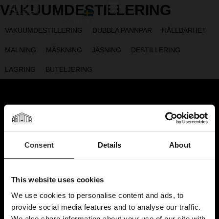
VAKUUMDESTILLERING
Svenska
VAKUUMDESTILLERING
DUBBLA PANNPAR
HÅLLBARHET
MALNING
MÄSKNING
JÄSNING
DESTILLERING
LAGRING
BUTELJERING
Consent
Details
About
This website uses cookies
We use cookies to personalise content and ads, to
×
provide social media features and to analyse our traffic.
We also share information about your use of our site with