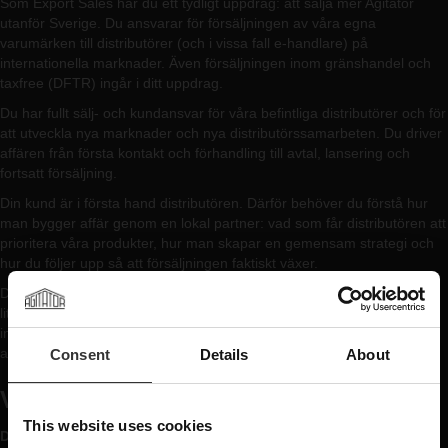
Som Export Sales har du ett tydligt uppdrag: att sälja mer Agitator
utanför Sverige. Du ansvarar för försäljningen av våra egna
varumärken till distributörer (och i vissa fall e-handlare) på
internationella marknader. Även försäljningen inom gränshandel och
taxfree (DFTR) ingår i ditt uppdrag.
Du har fullt sälj- och kundansvar för våra befintliga distributörer och för
att utveckla nya marknader och nya distributörssamarbeten. Du driver
affären från första kontakt och förhandling till avtal, lansering och
fortsatt försäljning.
Din kund är i första hand distributören. Därför behöver du förstå hur
man bygger affär genom en lokal partner: vad som får distributören att
prioritera våra produkter, hur man skapar en gemensam strategi och
hur du följer upp så att försäljningen faktiskt växer.
Du utgår från vårt kontor på Upplandsgatan i Stockholm. Teamet är
litet och du jobbar nära VD men utan eget personalansvar. Resor till
internationella kunder och till vårt destilleri i Arboga är en naturlig del
av rollen.
Consent
Details
About
VAD VI SÖKER
This website uses cookies
Du har: