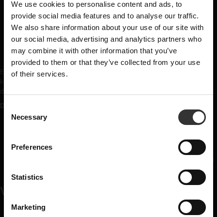
We use cookies to personalise content and ads, to
×
Minst tre års erfarenhet av internationell B2B-försäljning med
provide social media features and to analyse our traffic.
Sverige som bas
We also share information about your use of our site with
Erfarenhet av att arbeta med distributörer som kunder eller
PRENUMERERA PÅ
affärspartners
our social media, advertising and analytics partners who
Dokumenterat mycket starka resultat av att utveckla försäljning,
may combine it with other information that you’ve
VÅRT NYHETSBREV
kunder och marknader
provided to them or that they’ve collected from your use
Erfarenhet av att ha sålt sprit på export är meriterande, men inget
of their services.
Nyheter, recept och brev från Oskar
krav. För oss är din erfarenhet av exportförsäljning och
distributörsaffären viktigare än vilken produktkategori du kommer från.
E-post
DU ÄR:
C
Necessary
o
En handlingskraftig säljare som trivs med ambitiösa mål och
starkt resultatfokus
n
Förnamn
Naturligt duktigt på att bygga långsiktiga relationer utan att
s
Preferences
tappa fokus på affären
e
En lagspelare som gillar att jobba tätt med marknad, produktion
n
och logistik
t
Statistics
Are you a machine?
VAD VI ERBJUDER
S
e
Marketing
En nyckelroll i ett framgångsrikt och växande svenskt
l
Prenumerera