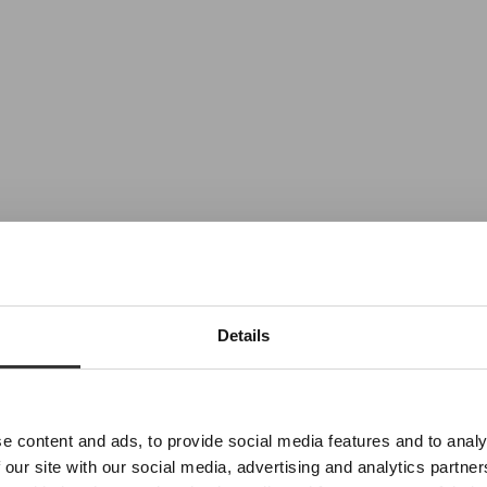
Prenumerera på vårt nyhetsbrev
Details
Nyheter, recept och brev från Oskar
E-post
e content and ads, to provide social media features and to analy
 our site with our social media, advertising and analytics partn