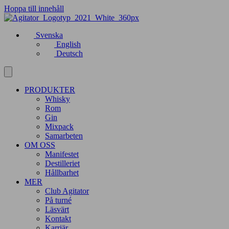
Hoppa till innehåll
Svenska
English
Deutsch
PRODUKTER
Whisky
Rom
Gin
Mixpack
Samarbeten
OM OSS
Manifestet
Destilleriet
Hållbarhet
MER
Club Agitator
På turné
Läsvärt
Kontakt
Karriär