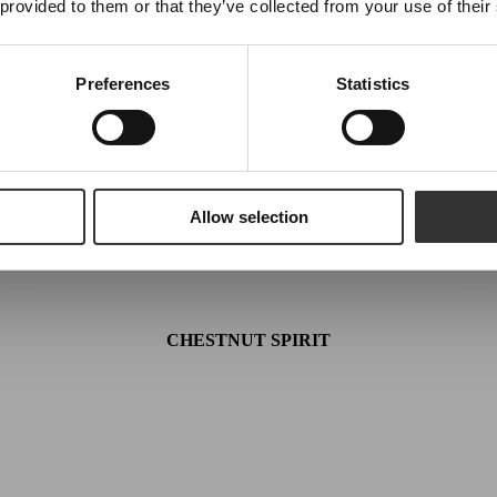
 provided to them or that they’ve collected from your use of their
Förnamn
Preferences
Statistics
Are you a machine?
Prenumerera
Allow selection
CHESTNUT SPIRIT