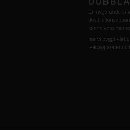
DUBBLA
En avgörande smak
destillationsappar
kunna vara mer ex
har vi byggt vårt 
tvättapparater och