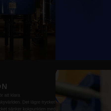
ON
ör att klara
kyvärlden. Det lägre trycket
ycket sänker kokpunkten med