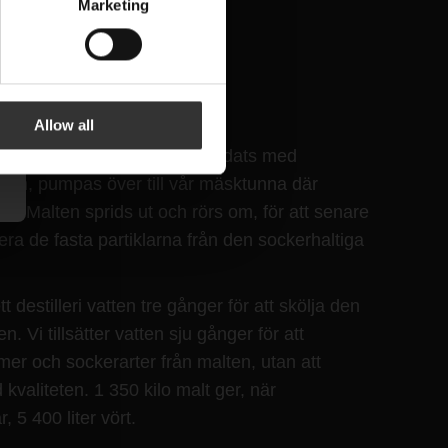
Marketing
NG
Allow all
rossade malten, som har blandats med
rnen, pumpas över till vår mäsktunna där
ter. Malten sprids ut och rörs om, för att senare
arera de fasta partiklarna från den sockerhaltiga
tt destilleri vatten tre gånger för att skölja den
n. Vi tillsätter vatten sju gånger för att
mer och sockerarter från malten, utan att
valiteten. 1 350 kilo malt ger, när
 5 400 liter vört.