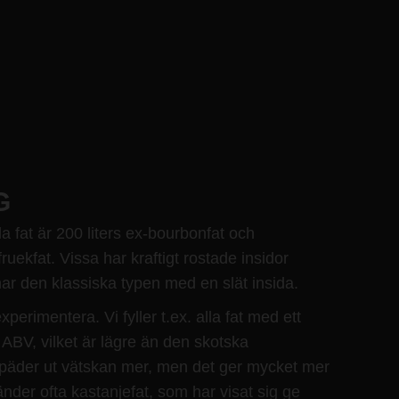
G
 fat är 200 liters ex-bourbonfat och
uekfat. Vissa har kraftigt rostade insidor
ar den klassiska typen med en slät insida.
xperimentera. Vi fyller t.ex. alla fat med ett
ABV, vilket är lägre än den skotska
päder ut vätskan mer, men det ger mycket mer
nder ofta kastanjefat, som har visat sig ge