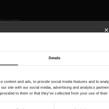
der istället
en blötläggs före
×
vatten. Malt- och
 av kvarnen som en
r mäsken idealiska
PRENUMERERA PÅ
kerarter. Hela
Details
VÅRT NYHETSBREV
rar i en mycket
ellt. Mer smak, mer
Nyheter, recept och brev från Oskar
E-post
e content and ads, to provide social media features and to analy
 our site with our social media, advertising and analytics partn
 provided to them or that they’ve collected from your use of their
Förnamn