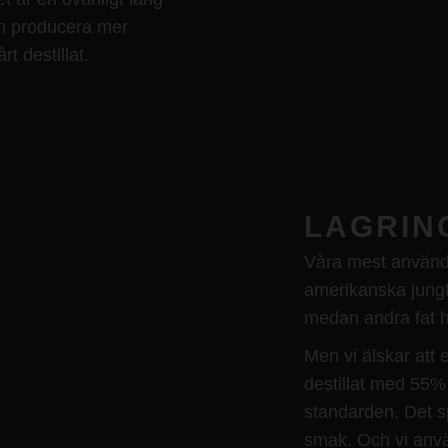
an producera mer
rt destillat.
LAGRIN
Våra mest använda
amerikanska jungfr
medan andra fat h
Men vi älskar att e
destillat med 55% 
standarden. Det s
smak. Och vi anvä