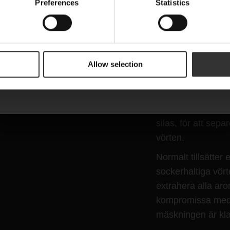
Preferences
Statistics
Are you a machine?
MÄSKNI
Allow selection
Prenumerera
Den blötlagda, k
bryggvatten i kva
sparringen fortsät
silas, för att sep
vörten.
Normalt tillsätter e
sockerhaltiga vörte
extrahera alla aro
kompromissa med k
mäskningen är klar,