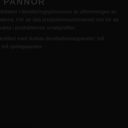
 PANNOR
faktor i destilleringsprocessen är utformningen av
aterna. För att öka produktionssortimentet och för att
akta i produkternas smakprofiler,
destilleri med dubbla destillationsapparater: två
 två spritapparater.