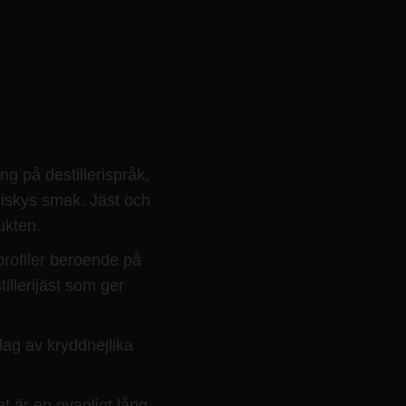
ng på destillerispråk,
hiskys smak. Jäst och
dukten.
profiler beroende på
tillerijäst som ger
lag av kryddnejlika
t är en ovanligt lång