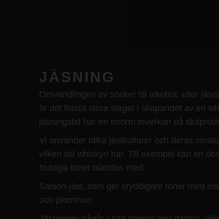
JÄSNING
Omvandlingen av socker till alkohol, eller jäsni
är det första stora steget i skapandet av en w
jäsningstid har en enorm inverkan på slutpro
Vi använder olika jästkulturer och deras smak
vilken stil whiskyn har. Till exempel kan en des
fruktiga toner blandas med
Saison-jäst, som ger kryddigare toner med ins
och plommon.
Jäsningen pågår i 168 timmar (sju dagar), vilke