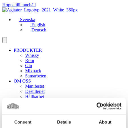
Hoppa till innehåll
Svenska
English
Deutsch
PRODUKTER
Whisky
Rom
Gin
Mixpack
Samarbeten
OM OSS
Manifestet
Destilleriet
Hållbarhet
MER
Club Agitator
På turné
Läsvärt
Consent
Details
About
Kontakt
Karriär