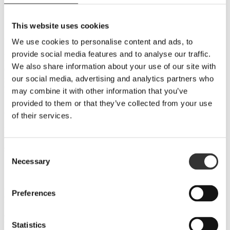
BULK & KONTRAKT
PRIVATFAT
This website uses cookies
agitator on tour
We use cookies to personalise content and ads, to
provide social media features and to analyse our traffic.
Här hittar du alla mässor, event och provningar som du kan
We also share information about your use of our site with
delta på under året. Här får du chansen att smaka på
nyheter och det vanliga sortimentet av Agitator Whisky. Vi
our social media, advertising and analytics partners who
hoppas på att få träffa dig snart!
may combine it with other information that you’ve
provided to them or that they’ve collected from your use
agitator on tour
of their services.
Här hittar du alla mässor, event och provningar som du kan delta på
under året. Här får du chansen att smaka på nyheter och det vanliga
sortimentet av Agitator Whisky. Vi hoppas på att få träffa dig snart!
Consent
Necessary
Selection
Stockholm Food & Wine
6 - 7 NOVEMBER 2026
Preferences
Mer info och biljetter hittar ni
här
.
HITTA AGITATOR NÄRA DIG
Statistics