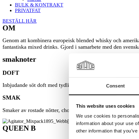
BULK & KONTRAKT
PRIVATFAT
BESTÄLL HÄR
OM
Genom att kombinera europeisk blended whisky och amerikans
fantastiska mixed drinks. Gjord i samarbete med den svens
smaknoter
DOFT
Inbjudande söt doft med tydlig karaktär av råg och ny ek.
Consent
SMAK
This website uses cookies
Smaker av rostade nötter, choklad, lätt rostat kaffe, brioche
We use cookies to personalis
information about your use of
QUEEN B
other information that you’ve