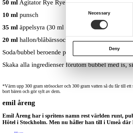
50 ml
Agitator Rye Rye
Consent
Necessary
Selection
10 ml
punsch
35 ml
äppelsyra (30 ml citronjuice)
20 ml
hallon/blåbärssockerlag*
Deny
Soda/bubbel beroende på humör
Skaka alla ingredienser förutom bubbel med is, s
*Värm upp 300 gram strösocker och 300 gram vatten så du får till ett s
bort bären och gör sylt av dem.
emil åreng
Emil Åreng har i spritens namn rest världen runt, pub
Hôtel i Stockholm. Men nu håller han till i Umeå där 