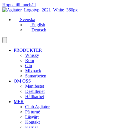
Hoppa till innehåll
Svenska
English
Deutsch
PRODUKTER
Whisky
Rom
Gin
Mixpack
Samarbeten
OM OSS
Manifestet
Destilleriet
Hållbarhet
MER
Club Agitator
På turné
Läsvärt
Kontakt
Karriär