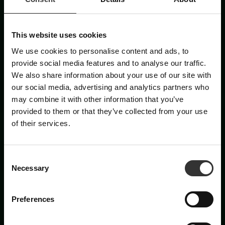
×
This website uses cookies
We use cookies to personalise content and ads, to
ABONNIERE UNSEREN
provide social media features and to analyse our traffic.
We also share information about your use of our site with
NEWSLETTER
our social media, advertising and analytics partners who
may combine it with other information that you’ve
Neuigkeiten, Rezepte und Briefe von Oskar
provided to them or that they’ve collected from your use
E-Mail
of their services.
C
Vorname
Necessary
o
n
s
Preferences
e
Nachname
n