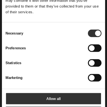
may combine it with other information that you’ve
provided to them or that they’ve collected from your use
Nyheter, recept och brev från Oskar
of their services.
E-post
Consent
Necessary
Selection
Förnamn
Preferences
Are you a machine?
Statistics
Prenumerera
Marketing
Rye Rye cocktails
Allow all