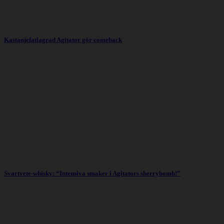
Kastanjefatlagrad Agitator gör comeback
Svartvete-whisky: “Intensiva smaker i Agitators sherrybomb!”