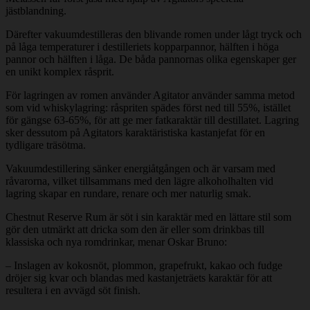
jästblandning.
Därefter vakuumdestilleras den blivande romen under lågt tryck och
på låga temperaturer i destilleriets kopparpannor, hälften i höga
pannor och hälften i låga. De båda pannornas olika egenskaper ger
en unikt komplex råsprit.
För lagringen av romen använder Agitator använder samma metod
som vid whiskylagring: råspriten spädes först ned till 55%, istället
för gängse 63-65%, för att ge mer fatkaraktär till destillatet. Lagring
sker dessutom på Agitators karaktäristiska kastanjefat för en
tydligare träsötma.
Vakuumdestillering sänker energiåtgången och är varsam med
råvarorna, vilket tillsammans med den lägre alkoholhalten vid
lagring skapar en rundare, renare och mer naturlig smak.
Chestnut Reserve Rum är söt i sin karaktär med en lättare stil som
gör den utmärkt att dricka som den är eller som drinkbas till
klassiska och nya romdrinkar, menar Oskar Bruno:
– Inslagen av kokosnöt, plommon, grapefrukt, kakao och fudge
dröjer sig kvar och blandas med kastanjeträets karaktär för att
resultera i en avvägd söt finish.