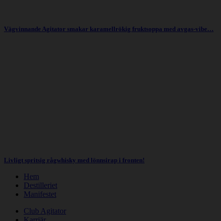
Vägvinnande Agitator smakar karamellrökig fruktsoppa med avgas-vibe…
Livligt spritsig rågwhisky med lönnsirap i fronten!
Hem
Destilleriet
Manifestet
Club Agitator
Karriär