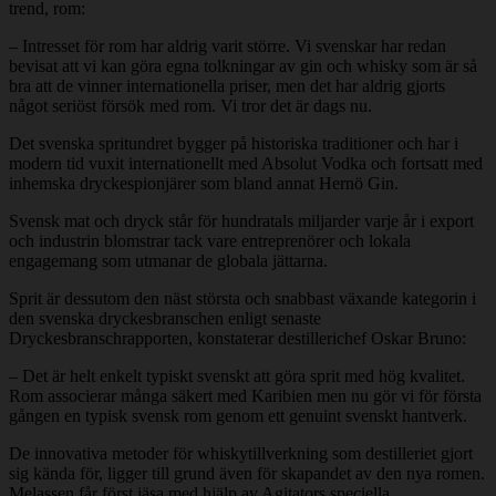
trend, rom:
– Intresset för rom har aldrig varit större. Vi svenskar har redan
bevisat att vi kan göra egna tolkningar av gin och whisky som är så
bra att de vinner internationella priser, men det har aldrig gjorts
något seriöst försök med rom. Vi tror det är dags nu.
Det svenska spritundret bygger på historiska traditioner och har i
modern tid vuxit internationellt med Absolut Vodka och fortsatt med
inhemska dryckespionjärer som bland annat Hernö Gin.
Svensk mat och dryck står för hundratals miljarder varje år i export
och industrin blomstrar tack vare entreprenörer och lokala
engagemang som utmanar de globala jättarna.
Sprit är dessutom den näst största och snabbast växande kategorin i
den svenska dryckesbranschen enligt senaste
Dryckesbranschrapporten, konstaterar destillerichef Oskar Bruno:
– Det är helt enkelt typiskt svenskt att göra sprit med hög kvalitet.
Rom associerar många säkert med Karibien men nu gör vi för första
gången en typisk svensk rom genom ett genuint svenskt hantverk.
De innovativa metoder för whiskytillverkning som destilleriet gjort
sig kända för, ligger till grund även för skapandet av den nya romen.
Melassen får först jäsa med hjälp av Agitators speciella