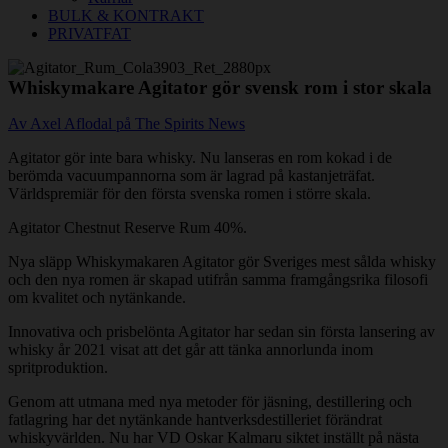
BULK & KONTRAKT
PRIVATFAT
Whiskymakare Agitator gör svensk rom i stor skala
Av
Axel Aflodal på The Spirits News
Agitator gör inte bara whisky. Nu lanseras en rom kokad i de
berömda vacuumpannorna som är lagrad på kastanjeträfat.
Världspremiär för den första svenska romen i större skala.
Agitator Chestnut Reserve Rum 40%.
Nya släpp Whiskymakaren Agitator gör Sveriges mest sålda whisky
och den nya romen är skapad utifrån samma framgångsrika filosofi
om kvalitet och nytänkande.
Innovativa och prisbelönta Agitator har sedan sin första lansering av
whisky år 2021 visat att det går att tänka annorlunda inom
spritproduktion.
Genom att utmana med nya metoder för jäsning, destillering och
fatlagring har det nytänkande hantverksdestilleriet förändrat
whiskyvärlden. Nu har VD Oskar Kalmaru siktet inställt på nästa