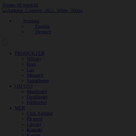
Hoppa till innehåll
Svenska
English
Deutsch
PRODUKTER
Whisky
Rom
Gin
Mixpack
Samarbeten
OM OSS
Manifestet
Destilleriet
Hållbarhet
MER
Club Agitator
På turné
Läsvärt
Kontakt
Karriär