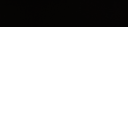
OM
En len rökig single malt whisky, lagrad och m
islayfat.
SMAKNOTER
DOFT
Det finns smickrande torvtoner, tillsammans m
balanserat trä.
SMAK