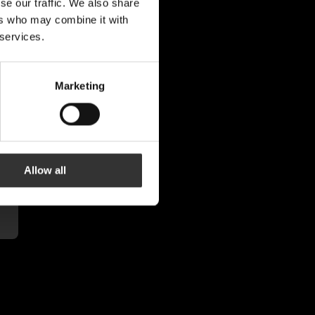
se our traffic. We also share
ers who may combine it with
 services.
Marketing
Allow all