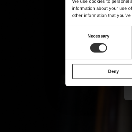
We use cookies to personalis
information about your use of
other information that you’ve
C
Necessary
o
n
s
e
n
Deny
t
S
e
l
e
c
t
i
o