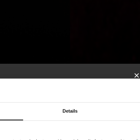
×
PRENUMERERA PÅ
Details
VÅRT NYHETSBREV
Nyheter, recept och brev från Oskar