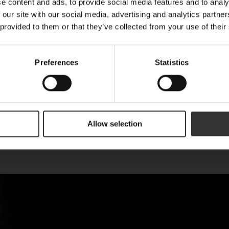
E-post
e content and ads, to provide social media features and to analy
 our site with our social media, advertising and analytics partn
 provided to them or that they’ve collected from your use of their
Förnamn
Preferences
Statistics
Are you a machine?
Allow selection
Prenumerera