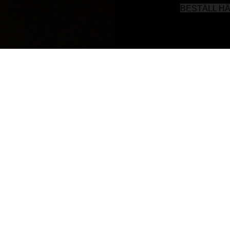
BESTÄLL H
ognad på kastanjefat och ex-
ed lätt halm och örter och