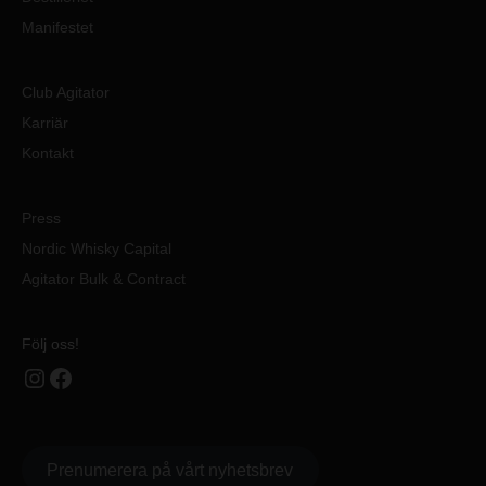
e
e
Manifestet
r
r
a
v
u
j
Club Agitator
n
u
d
Karriär
m
e
e
Kontakt
r
d
v
A
a
g
Press
k
i
Nordic Whisky Capital
u
t
u
a
Agitator Bulk & Contract
m
t
o
r
Följ oss!
s
Instagram
Facebook
d
e
s
t
Prenumerera på vårt nyhetsbrev
i