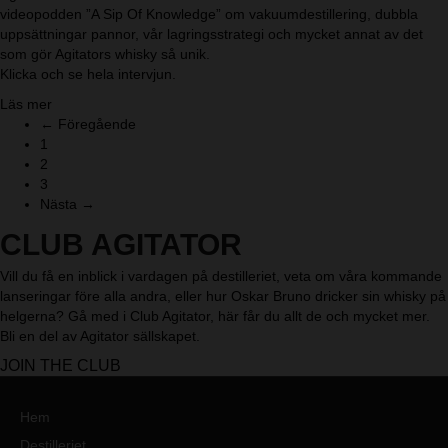
t
l
videopodden ”A Sip Of Knowledge” om vakuumdestillering, dubbla
s
r
o
l
uppsättningar pannor, vår lagringsstrategi och mycket annat av det
k
ä
r
t
som gör Agitators whisky så unik.
y
r
o
Klicka och se hela intervjun.
…
d
m
m
e
a
Läs mer
W
e
t
b
← Föregående
h
n
b
o
1
i
i
ä
u
2
s
n
t
t
3
k
t
t
A
Nästa →
y
e
r
m
p
CLUB AGITATOR
e
e
å
a
r
e
Vill du få en inblick i vardagen på destilleriet, veta om våra kommande
t
i
g
lanseringar före alla andra, eller hur Oskar Bruno dricker sin whisky på
t
k
e
helgerna? Gå med i Club Agitator, här får du allt de och mycket mer.
d
a
n
Bli en del av Agitator sällskapet.
e
n
h
s
s
JOIN THE CLUB
a
t
k
n
i
i
d
Hem
l
n
l
t
Destilleriet