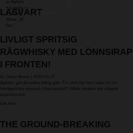
LÄSVÄRT
Svenska
LIVLIGT SPRITSIG
RÅGWHISKY MED LÖNNSIRAP
I FRONTEN!
Av
Oskar Bruno
|
2023-04-27
Agitator går dit andra aldrig gått. För vem har hört talas om en
helrågwhisky doppad i lönsirapsfat!? Såhär smakar det vågade
experimentet.
a
Läs mer
b
o
u
THE GROUND-BREAKING
t
L