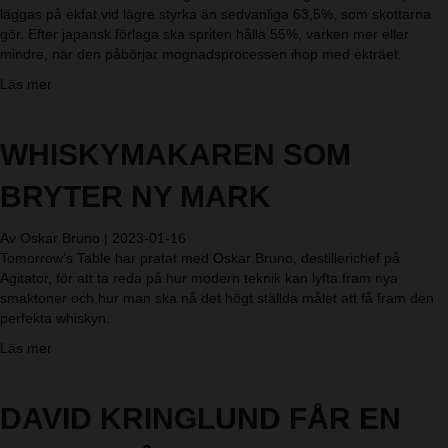
y
läggas på ekfat vid lägre styrka än sedvanliga 63,5%, som skottarna
n
m
gör. Efter japansk förlaga ska spriten hålla 55%, varken mer eller
d
e
mindre, när den påbörjar mognadsprocessen ihop med ekträet.
-
d
b
a
Läs mer
l
r
b
ö
e
o
n
a
u
WHISKYMAKAREN SOM
n
k
t
s
i
A
BRYTER NY MARK
i
n
g
r
g
i
a
w
Av
Oskar Bruno
|
2023-01-16
t
p
h
Tomorrow’s Table har pratat med Oskar Bruno, destillerichef på
a
i
i
Agitator, för att ta reda på hur modern teknik kan lyfta fram nya
t
f
s
smaktoner och hur man ska nå det högt ställda målet att få fram den
o
r
k
perfekta whiskyn.
r
o
y
s
a
Läs mer
n
c
s
b
t
h
m
o
e
a
a
u
DAVID KRINGLUND FÅR EN
n
l
k
t
!
l
b
W