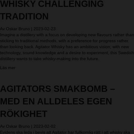
WHISKY CHALLENGING
i
v
TRADITION
l
i
Av
Oskar Bruno
|
2023-02-23
g
Imagine a distillery with a focus on developing new flavours rather than
t
sticking to traditional methods, with a preference for progress rather
s
than looking back. Agitator Whisky has an ambitious vision; with new
p
technology, sound knowledge and a desire to experiment, this Swedish
r
distillery wants to take whisky-making into the future.
i
t
a
Läs mer
s
b
i
o
g
u
AGITATORS SMAKBOMB –
r
t
å
T
MED EN ALLDELES EGEN
g
h
w
e
RÖKIGHET
h
g
i
r
s
Av
Oskar Bruno
|
2023-02-02
o
k
Evidens ska leda i bevis att Agitator har fullkomlig rätt i att whisky ska
u