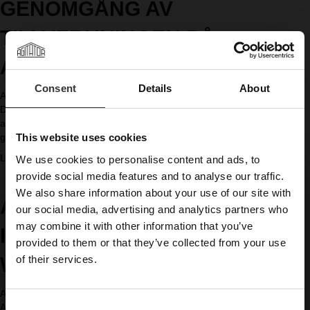
GENOMGÅNG AV
e
o
h
n
m
i
TILLVERKNINGEN PÅ
g
b
s
i
–
k
AGITATOR
n
m
y
g
e
m
Consent
Details
About
t
d
Av
Oskar Bruno
|
2022-03-25
a
r
e
David Kringlund besöker destilleriet och får en ordentlig genomgång
k
a
n
av hela tillverkningsprocessen – från kvarnen till kastanjefaten. Hans
a
d
a
guide genom alla detaljerna är destillerichef Oskar Bruno.
This website uses cookies
r
i
l
e
a
Läs mer
t
We use cookies to personalise content and ads, to
l
n
b
i
×
provide social media features and to analyse our traffic.
d
s
o
o
e
We also share information about your use of our site with
o
u
n
AGITATORS DESTILLERICHEF
l
PRENUMERERA PÅ
m
our social media, advertising and analytics partners who
t
e
b
may combine it with other information that you’ve
D
INTERVJUAS AV ALLT OM
s
VÅRT NYHETSBREV
r
a
provided to them or that they’ve collected from your use
e
y
v
of their services.
WHISKY
g
t
i
Nyheter, recept och brev från Oskar
e
e
d
E-post
n
r
Av
Oskar Bruno
|
2022-01-03
K
r
n
C
Allt om Whisky besökte Agitator och fick en pratstund med vår
r