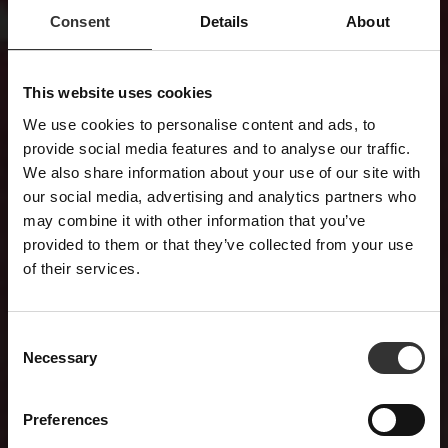
Consent
Details
About
This website uses cookies
We use cookies to personalise content and ads, to
×
provide social media features and to analyse our traffic.
We also share information about your use of our site with
PRENUMERERA PÅ
our social media, advertising and analytics partners who
may combine it with other information that you’ve
VÅRT NYHETSBREV
provided to them or that they’ve collected from your use
of their services.
Nyheter, recept och brev från Oskar
E-post
C
Necessary
o
n
Förnamn
s
Preferences
e