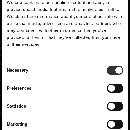
We use cookies to personalise content and ads, to
×
Minst tre års erfarenhet av internationell B2B-försäljning med
provide social media features and to analyse our traffic.
Sverige som bas
We also share information about your use of our site with
Erfarenhet av att arbeta med distributörer som kunder eller
SUBSCRIBE TO OUR
affärspartners
our social media, advertising and analytics partners who
Dokumenterat mycket starka resultat av att utveckla försäljning,
may combine it with other information that you’ve
NEWSLETTER
kunder och marknader
provided to them or that they’ve collected from your use
Erfarenhet av att ha sålt sprit på export är meriterande, men inget
of their services.
News, recipes and letters from Oskar
krav. För oss är din erfarenhet av exportförsäljning och
distributörsaffären viktigare än vilken produktkategori du kommer från.
E-mail
DU ÄR:
C
Necessary
o
En handlingskraftig säljare som trivs med ambitiösa mål och
starkt resultatfokus
n
Name
Naturligt duktigt på att bygga långsiktiga relationer utan att
s
Preferences
tappa fokus på affären
e
En lagspelare som gillar att jobba tätt med marknad, produktion
n
och logistik
t
Statistics
Are you a machine?
VAD VI ERBJUDER
S
e
Marketing
En nyckelroll i ett framgångsrikt och växande svenskt
l
Send