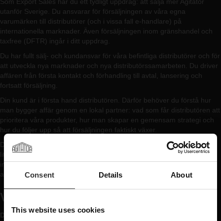
Som Export Sales har du ett tydligt uppdrag: att sälja mer Agitator
utanför Sverige. Du ansvarar för försäljningen av våra egna
varumärken till distributörer (och i vissa fall e-handlare) på
internationella marknader. Även försäljningen inom gränshandel och
taxfree (DFTR) ingår i ditt uppdrag.
Du har fullt sälj- och kundansvar för våra befintliga distributörer och för
att utveckla nya marknader och nya distributörssamarbeten. Du driver
affären från första kontakt och förhandling till avtal, lansering och
fortsatt försäljning.
Din kund är i första hand distributören. Därför behöver du förstå hur
man bygger affär genom en lokal partner: vad som får distributören att
prioritera våra produkter, hur man skapar en gemensam strategi och
hur du följer upp så att försäljningen faktiskt växer.
Du utgår från vårt kontor på Upplandsgatan i Stockholm. Teamet är
litet och du jobbar nära VD men utan eget personalansvar. Resor till
internationella kunder och till vårt destilleri i Arboga är en naturlig del
av rollen.
Consent
Details
About
VAD VI SÖKER
This website uses cookies
Du har: