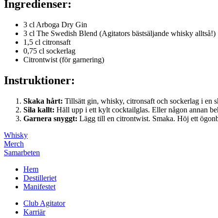
Ingredienser:
3 cl Arboga Dry Gin
3 cl The Swedish Blend (Agitators bästsäljande whisky alltså!)
1,5 cl citronsaft
0,75 cl sockerlag
Citrontwist (för garnering)
Instruktioner:
Skaka hårt:
Tillsätt gin, whisky, citronsaft och sockerlag i en
Sila kallt:
Häll upp i ett kylt cocktailglas. Eller någon annan behå
Garnera snyggt:
Lägg till en citrontwist. Smaka. Höj ett ögo
Whisky
Merch
Samarbeten
Hem
Destilleriet
Manifestet
Club Agitator
Karriär