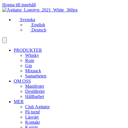
Hoppa till innehåll
Svenska
English
Deutsch
PRODUKTER
Whisky
Rom
Gin
Mixpack
Samarbeten
OM OSS
Manifestet
Destilleriet
Hållbarhet
MER
Club Agitator
På turné
Läsvärt
Kontakt
Karriär