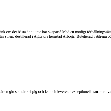
nk om det bästa ännu inte har skapats? Med ett modigt förhållningssätt o
stilen, destillerad i Agitators hemstad Arboga. Buteljerad i stilrena 50 c
är en gin som är krispig och len och levererar exceptionella smaker i v