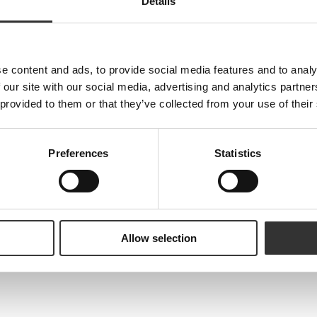
Details
Nyheter, recept och brev från Oskar
E-post
e content and ads, to provide social media features and to analy
 our site with our social media, advertising and analytics partn
 provided to them or that they’ve collected from your use of their
Förnamn
Preferences
Statistics
Are you a machine?
Prenumerera
Allow selection