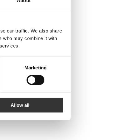
About
se our traffic. We also share
ers who may combine it with
 services.
Marketing
Allow all