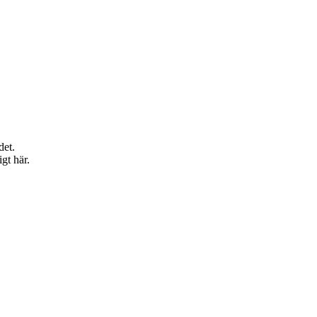
det.
igt här.