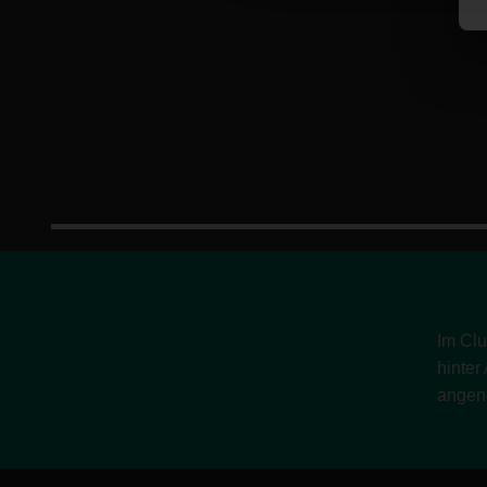
t
i
o
n
Im Clu
hinter
angen