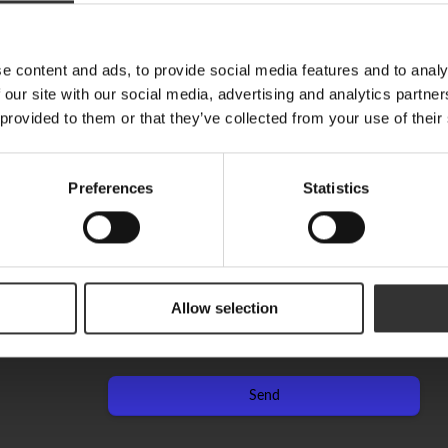
Spirituosen mit Fokus auf Geschmack vor Tradition entwickelt un
Neuigkeiten, Rezepte und Briefe von Oskar
ormen unter anderem in den Bereichen Gin, Rum und Whisky.
E-Mail
MEHR LERNEN
e content and ads, to provide social media features and to analy
 our site with our social media, advertising and analytics partn
 provided to them or that they’ve collected from your use of their
Vorname
WHISKYN 
Preferences
Statistics
Nachname
GRUNDEN 
Allow selection
Are you a machine?
Send