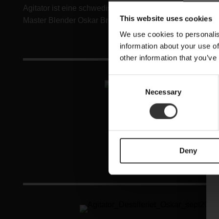
Agitator ist eine schwedische Destillerie in Arboga, die 
This website uses cookies
Master Blender Oskar Bruno entstehen neue Ausdrucksf
We use cookies to personalis
information about your use of
other information that you’ve
C
Necessary
o
n
s
e
n
Deny
t
S
e
l
e
c