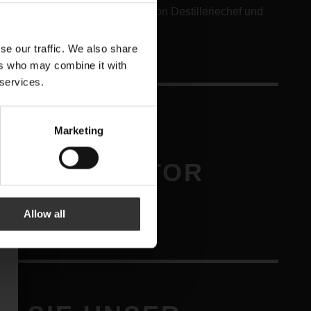
d produziert. Unter der Leitung von Destilleriechef und
se our traffic. We also share
ers who may combine it with
 services.
SOM LADE
Marketing
FÖR AGITATOR
MEHR LERNEN
Allow all
HIER BESTELLEN