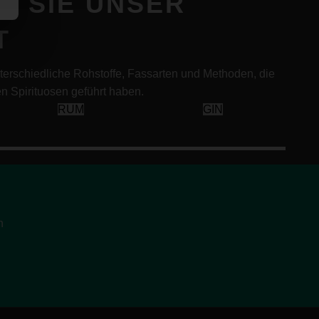
N SIE UNSER
T
nterschiedliche Rohstoffe, Fassarten und Methoden, die
n Spirituosen geführt haben.
RUM
GIN
n