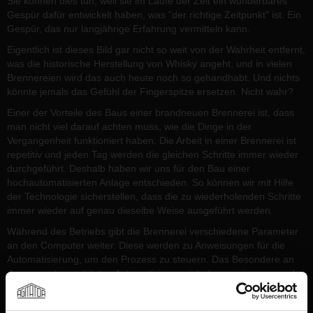
Sie können dies tun, weil sie im Laufe der Zeit ein wunderbares
Gespür dafür entwickelt haben, was "der richtige Zeitpunkt" ist. Ein
Gespür, das nur langjährige Erfahrung vermitteln kann.
Eigentlich ist dieses Bild gar nicht so weit von der Wahrheit entfernt,
was die historische Herstellung von Whisky angeht, und in vielen
Brennereien wird das auch heute noch so gehandhabt. Und nichts
könnte jemals das Gefühl der Fingerspitze ersetzen. Nicht wahr?
Einer der Vorteile des Baus einer brandneuen Brennerei ist, dass
man nicht viel darauf achten muss, wie die Dinge in der
Vergangenheit funktioniert haben. Die Arbeit in einer Brennerei ist
repetitiv und jeden Tag werden die gleichen Schritte immer wieder
durchgeführt. Deshalb haben wir uns für den Bau einer
hochautomatisierten Anlage entschieden. So können wir mit Hilfe
der Technologie sicherstellen, dass die zu wiederholenden Schritte
immer wieder auf genau dieselbe Weise ausgeführt werden.
Während des Betriebs gibt die Brennerei verschiedene Parameter
an den Computer weiter. Diese werden zu Anweisungen für die
Automatisierung, um den Prozess zu steuern. Das Besondere an
der computergestützten Automatisierung ist, dass sie immer wieder
dasselbe auf dieselbe Weise tun kann, ohne Ablenkung und ohne
schlechte Tage zu haben. Das mag weniger romantisch klingen,