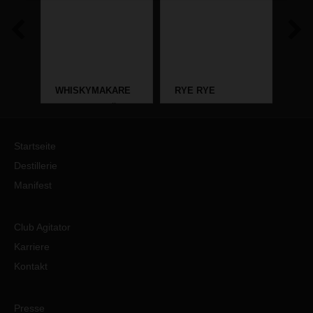
WHISKYMAKARE
RYE RYE
KNE
AGITATOR GÖR
COCKTAILS
RES
SVENSK ROM I
STOR SKALA
Startseite
Destillerie
Manifest
Club Agitator
Karriere
Kontakt
Presse