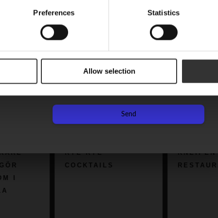
nerellt sett mindre än traditionella ekfat, vilket gör att drycken har
Preferences
Statistics
 lanserats i Systembolagets tillfälliga sortiment två gånger tidig
 flaskorna sålt slut i rekordfart.
Nachname
vats upp i den nya tappningen som släpps den 10 november. Äv
er 2 400 flaskor till försäljning denna gång, meddelar Oskar Bru
Allow selection
 tillfällig produkt på Systembolaget, men för oss har den blivit 
Are you a machine?
kt men också för att den förkroppsligar det vi är; nytänkande o
rundade.
Send
Kastanj 50%
|
SB-nr 41458
, 599 kr
YE
KNEIPEN UND
ÅREN
AILS
RESTAURANTS
NY S
WHIS
BOLA
FEBR