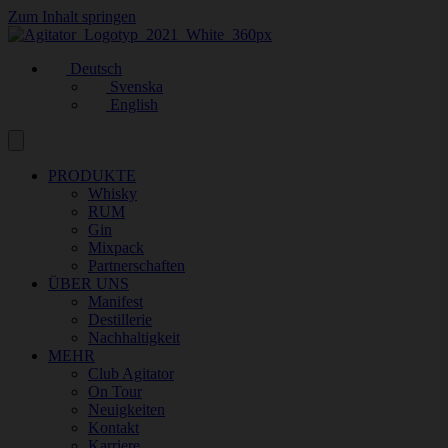
Zum Inhalt springen
Deutsch
Svenska
English
PRODUKTE
Whisky
RUM
Gin
Mixpack
Partnerschaften
ÜBER UNS
Manifest
Destillerie
Nachhaltigkeit
MEHR
Club Agitator
On Tour
Neuigkeiten
Kontakt
Karriere